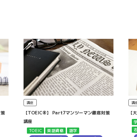
講座
講
対策
【TOEIC®】 Part7マンツーマン徹底対策
【
講座
TOEIC
英語資格
語学