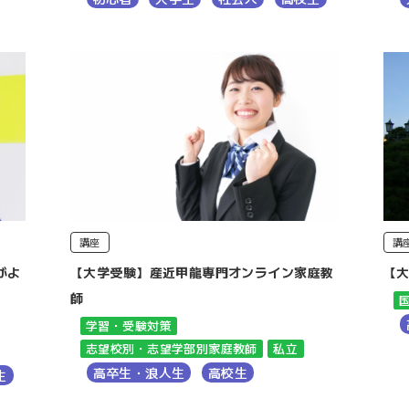
講座
講
がよ
【大学受験】産近甲龍専門オンライン家庭教
【
師
学習・受験対策
志望校別・志望学部別家庭教師
私立
高卒生・浪人生
高校生
生