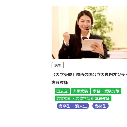
講座
【大学受験】関西の国公立大専門オンラ
家庭教師
国公立
大学受験
学習・受験対策
志望校別・志望学部別家庭教師
高卒生・浪人生
高校生