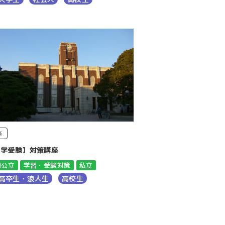
座
大学受験】対策講座
国公立
学習・受験対策
私立
高卒生・浪人生
高校生