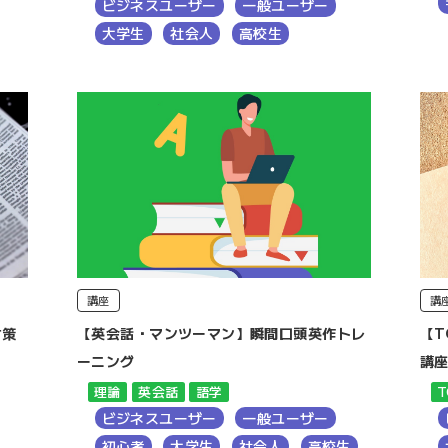
ビジネスユーザー
一般ユーザー
大学生
社会人
高校生
講座
講
対策
【英会話・マンツーマン】瞬間口頭英作トレ
【T
ーニング
講
理論
英会話
語学
T
ビジネスユーザー
一般ユーザー
初心者
大学生
社会人
高校生