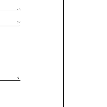
＞
＞
＞