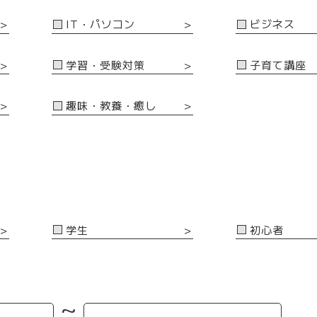
IT・パソコン
ビジネス
＞
＞
学習・受験対策
子育て講座
＞
＞
趣味・教養・癒し
＞
＞
学生
初心者
＞
＞
~