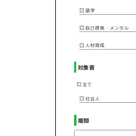
語学
自己啓発・メンタル
人材育成
対象者
全て
社会人
期間