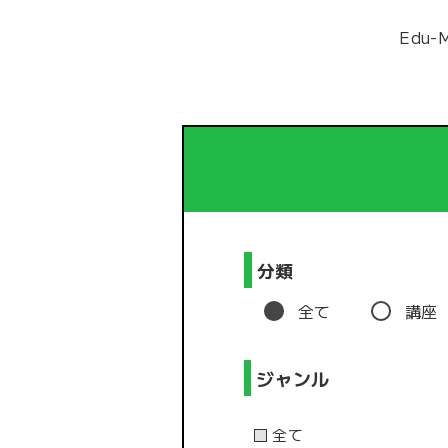
Edu
分類
全て
講座
ジャンル
全て