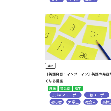
講座
【英語発音・マンツーマン】英語の発音
くなる講座
理論
英会話
語学
ビジネスユーザー
一般ユーザー
初心者
大学生
社会人
高校