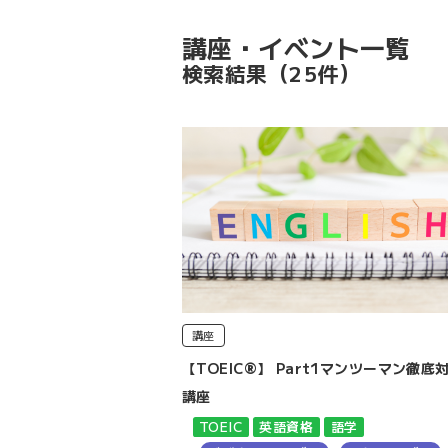
講座・イベント一覧
検索結果
（25件）
講座
【TOEIC®】 Part1マンツーマン徹底
講座
TOEIC
英語資格
語学