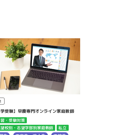
座
大学受験】早慶専門オンライン家庭教師
学習・受験対策
志望校別・志望学部別家庭教師
私立