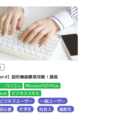
座
ord】図形機能徹底攻略！講座
IT・パソコン
MicrosoftOffice
ord
ビジネススキル
ビジネスユーザー
一般ユーザー
初心者
大学生
社会人
高校生