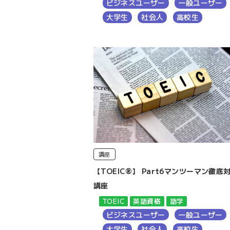
ビジネスユーザー
一般ユーザー
大学生
社会人
高校生
講座
【TOEIC®】 Part6マンツーマン徹底
講座
TOEIC
英語資格
語学
ビジネスユーザー
一般ユーザー
大学生
社会人
高校生