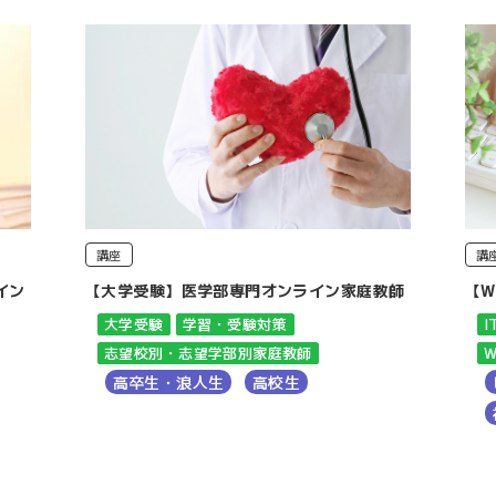
講座
講
イン
【大学受験】医学部専門オンライン家庭教師
【W
大学受験
学習・受験対策
志望校別・志望学部別家庭教師
W
高卒生・浪人生
高校生