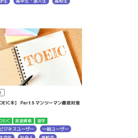
学生
高卒生・浪人生
高校生
座
OEIC®】 Part５マンツーマン徹底対策
座
OEIC
英語資格
語学
ビジネスユーザー
一般ユーザー
大学生
社会人
高校生