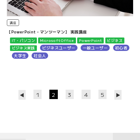
講座
【PowerPoint・マンツーマン】 実践講座
IT・パソコン
MicrosoftOffice
PowerPoint
ビジネス
ビジネスユーザー
一般ユーザー
初心者
ビジネス実践
大学生
社会人
1
2
3
4
5
◀
▶