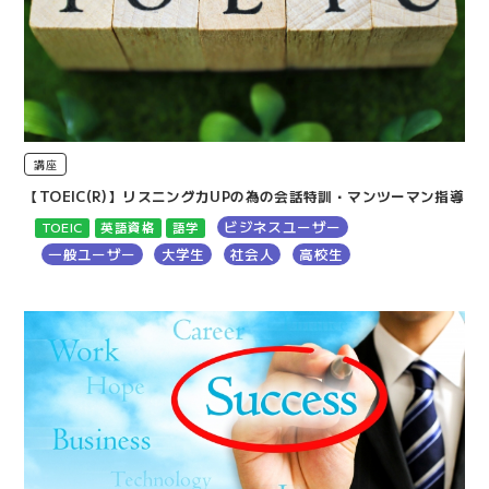
講座
【TOEIC(R)】リスニング力UPの為の会話特訓・マンツーマン指導
ビジネスユーザー
TOEIC
英語資格
語学
一般ユーザー
大学生
社会人
高校生