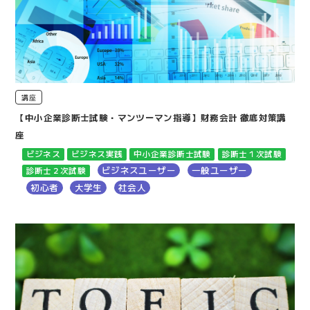
講座
【中小企業診断士試験・マンツーマン指導】財務会計 徹底対策講
座
ビジネス
ビジネス実践
中小企業診断士試験
診断士１次試験
ビジネスユーザー
一般ユーザー
診断士２次試験
初心者
大学生
社会人