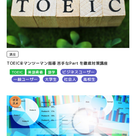
講座
TOEIC®マンツーマン指導 苦手なPart を徹底対策講座
ビジネスユーザー
TOEIC
英語資格
語学
一般ユーザー
大学生
社会人
高校生