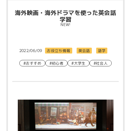
海外映画・海外ドラマを使った英会話
学習
NEW!
2022/06/09
お役立ち情報
英会話
語学
#おすすめ
#初心者
#大学生
#社会人