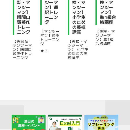
話・マ
ツーマ
検・マ
検・マ
ンツー
ン】通
ンツー
ンツー
マン】
訳トレ
マン】
マン】
瞬間口
ーニン
小学生
準1級合
頭英作
グ
のため
格講座
トレー
の英検
【マンツー
【英検・マ
ニング
講座
マン】通訳
ンツーマ
トレーニン
ン】準1級
【英会話・
【英検・マ
グ
合格講座
マンツーマ
ンツーマ
ン】瞬間口
ン】 小学生
★
4
頭英作トレ
のための英
ーニング
検講座