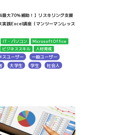
講座
料最大70％補助！】リスキリング支援
【受講料最大70％補助！
ス実践Excel講座（マンツーマンレッス
ビジネス実践Word講座
ン）
IT・パソコン
MicrosoftOffice
Excel
IT・パソコン
M
ビジネススキル
人材育成
Word
ビジネス
ビジネ
ネスユーザー
一般ユーザー
ビジネス実践
人材育成
者
大学生
学生
社会人
一般ユーザー
初心者
社会人