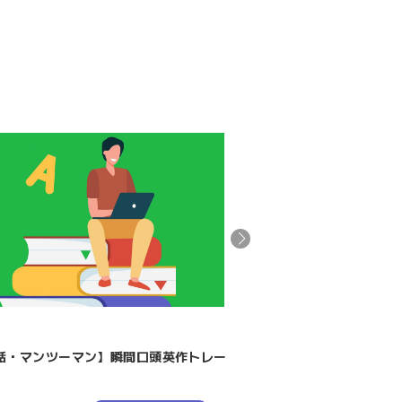
講座
話・マンツーマン】瞬間口頭英作トレー
【マンツーマン】通訳ト
英会話
語学
通訳