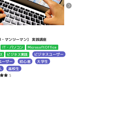
講座
el・マンツーマン】 実践講座
【Excel】ピボットテー
IT・パソコン
MicrosoftOffice
Excel
IT・パソコン
M
ビジネスユーザー
ス
ビジネス実践
ビジネス
ビジネス実践
ユーザー
初心者
大学生
一般ユーザー
初心者
人
高校生
5