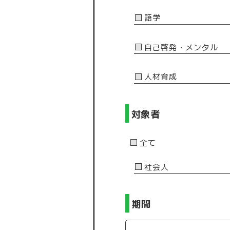
語学
自己啓発・メンタル
人材育成
対象者
全て
社会人
期間