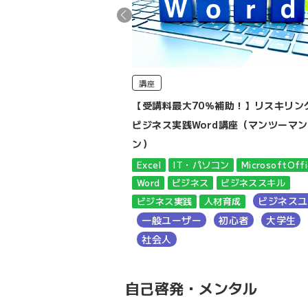
講座
インデント徹底攻略！講座
【受講料最大70％補助！】リスキリン
ビジネス実践Word講座（マンツーマ
rosoftOffice
Word
ン）
スユーザー
大学生
社会人
Excel
IT・パソコン
MicrosoftOff
Word
ビジネス
ビジネススキル
ビジネスユ
ビジネス実践
人材育成
一般ユーザー
初心者
大学生
社会人
自己啓発・メンタル