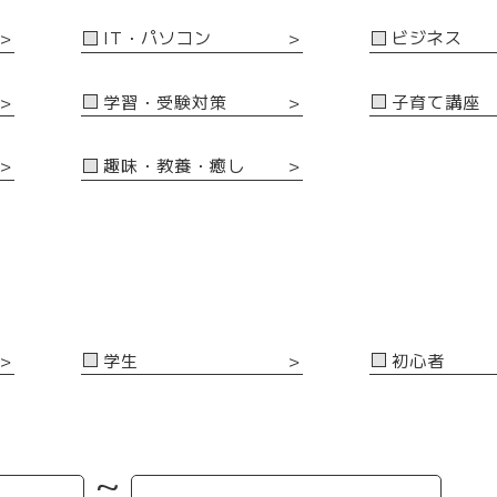
IT・パソコン
ビジネス
＞
＞
学習・受験対策
子育て講座
＞
＞
趣味・教養・癒し
＞
＞
学生
初心者
＞
＞
~