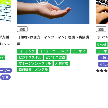
講座
講座
グ支援
【傾聴×表現力・マンツーマン】理論＆実践講
【Exc
ンレッス
座
Excel
ビジネ
コーチング
コミュニケーション
ビジネス
ビジネススキル
ビジネス実践
一般
ice
マネージメントスキル
人材育成
社会
自己啓発・メンタル
ーザー
学生