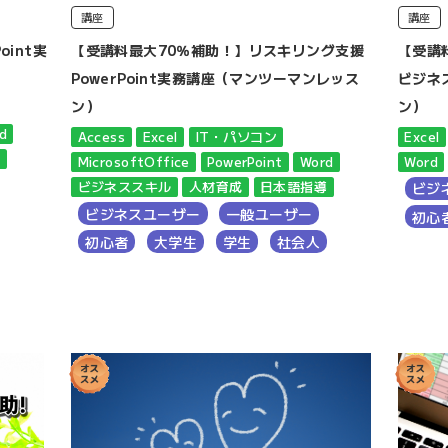
講座
講座
int実
【受講料最大70％補助！】リスキリング支援
【受講
PowerPoint実務講座（マンツーマンレッス
ビジネ
ン）
ン）
d
Access
Excel
IT・パソコン
Excel
導
MicrosoftOffice
PowerPoint
Word
Word
ビジネススキル
人材育成
日本語指導
ビジ
ビジネスユーザー
一般ユーザー
初心
初心者
大学生
学生
社会人