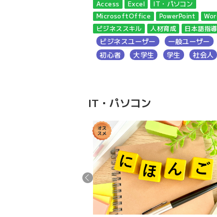
英会話
英検
Access
Excel
IT・パソコン
MicrosoftOffice
PowerPoint
Wor
初心者
学生
小学生
ビジネススキル
人材育成
日本語指
ビジネスユーザー
一般ユーザー
初心者
大学生
学生
社会人
IT・パソコン