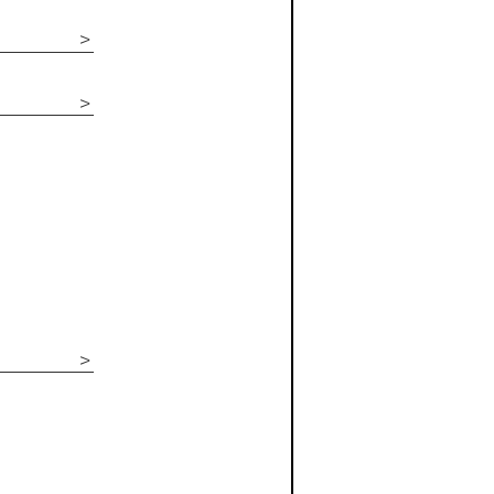
＞
＞
＞