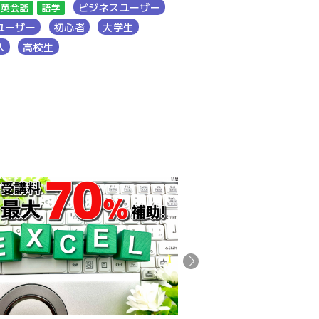
ビジネスユーザー
一般ユーザー
大学生
英会話
語学
ユーザー
初心者
大学生
4
人
高校生