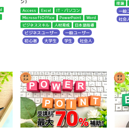
ン）
理論
d
Access
Excel
IT・パソコン
一般
導
MicrosoftOffice
PowerPoint
Word
社会
ビジネススキル
人材育成
日本語指導
ビジネスユーザー
一般ユーザー
初心者
大学生
学生
社会人