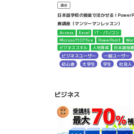
講座
インデント徹底攻略！講座
日本語学校の授業で活かせる！PowerPo
務講座（マンツーマンレッスン）
rosoftOffice
Word
スユーザー
Access
Excel
IT・パソコン
MicrosoftOffice
PowerPoint
Wor
大学生
社会人
ビジネススキル
人材育成
日本語指
ビジネスユーザー
一般ユーザー
初心者
大学生
学生
社会人
ビジネス