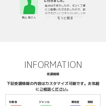
に付きました。
始めは不安でしたが、すごく丁寧
にご指導いただきましたので、自
分でもびっくりすぐらいのしっか
りとした事業計画書が出来まし
東山 泉さん
た。この経験を通じて、これから
も環境変化に合わせて、自分の計
画をブラッシュアップすることが
できるようになりましたので、こ
れからの時代がどうなるか分かり
ませんが、すごく自分に自信を持
つことができるようになりまし
た。
INFORMATION
受講情報
下記受講情報の内容はカスタマイズ可能です。
お気軽
に
ご相談ください
。
対象者
ジャンル
難易度
期間