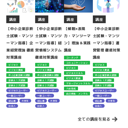
講座
講座
講座
講座
【中小企業診断
【中小企業診断
【傾聴×表現
【中小企業診断
士試験・マンツ
士試験・マンツ
力・マンツーマ
士試験・マンツ
ーマン指導】企
ーマン指導】経
ン】理論＆実践
ーマン指導】運
業経営理論 徹底
営情報システム
講座
営管理 徹底対策
対策講座
徹底対策講座
講座
コーチング
コミュニケーション
ビジネス
ビジネス
ビジネス
ビジネス
ビジネス実践
ビジネス実践
ビジネス実践
ビジネススキル
中小企業診断士試験
中小企業診断士試験
中小企業診断士試験
ビジネス実践
診断士１次試験
診断士１次試験
診断士１次試験
マネージメントスキル
診断士２次試験
診断士２次試験
診断士２次試験
人材育成
ビジネスユーザー
ビジネスユーザー
ビジネスユーザー
自己啓発・メンタル
一般ユーザー
一般ユーザー
一般ユーザー
初心者
大学生
初心者
大学生
初心者
大学生
社会人
社会人
社会人
全ての講座を見る