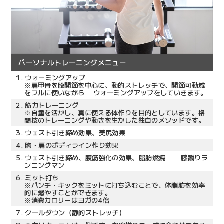
パーソナルトレーニングメニュー
1.
ウォーミングアップ
※肩甲骨を股関節を中心に、動的ストレッチで、関節可動域
をフルに使いながら ウォーミングアップをしていきます。
2.
筋力トレーニング
※自重を活かし、真に使える体作りを目的としています。格
闘技のトレーニングや動きを生かした独自のメソッドです。
3.
ウェスト引き締め効果、美尻効果
4.
胸・肩のボディライン作り効果
5.
ウェスト引き締め、腹筋強化の効果、脂肪燃焼 膝蹴りラ
ンニングマン
6.
ミット打ち
※パンチ・キックをミットに打ち込むことで、体脂肪を効率
的に燃やすことができます。
※消費カロリーはヨガの4倍
7.
クールダウン（静的ストレッチ）