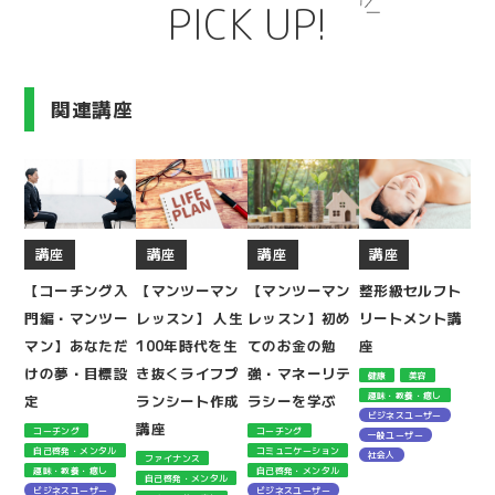
PICK UP!
関連講座
講座
講座
講座
講座
【コーチング入
【マンツーマン
【マンツーマン
整形級セルフト
門編・マンツー
レッスン】 人生
レッスン】初め
リートメント講
マン】あなただ
100年時代を生
てのお金の勉
座
けの夢・目標設
き抜くライフプ
強・マネーリテ
健康
美容
趣味・教養・癒し
定
ランシート作成
ラシーを学ぶ
ビジネスユーザー
講座
コーチング
コーチング
一般ユーザー
自己啓発・メンタル
コミュニケーション
社会人
ファイナンス
趣味・教養・癒し
自己啓発・メンタル
自己啓発・メンタル
ビジネスユーザー
ビジネスユーザー