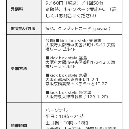
9,160円（税込）／1回50分
受講料
※随時、キャンペーン実施中。（詳
しくはお問合せください）
お支払い方法
振込、クレジットカード（paypal）
会場(■kick box style 天満橋
大阪府大阪市中央区谷町1-3-12 天満
橋リーフビル4F
■kick box style 福島
大阪府大阪市中央区谷町1-3-12 天満
橋リーフビル4F
受講方法
■kick box style 京橋
大阪市都島区東野田町1-2-1
京阪京橋高架下 Kぶらっと1F-27
■kick box style 泉大津
大阪府泉大津市我孫子129-1-2F)
パーソナル
平日：10時～21時
土日祝：10時～18時
開催時間
※会場によっては、時間が多少前後