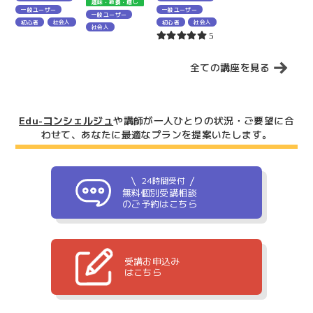
趣味・教養・癒し
一般ユーザー
一般ユーザー
一般ユーザー
初心者
社会人
初心者
社会人
社会人
5
全ての講座を見る
Edu-コンシェルジュ
や講師が一人ひとりの状況・ご要望に合
わせて、
あなたに最適なプランを提案いたします。
24時間受付
無料個別受講相談
のご予約はこちら
受講お申込み
はこちら