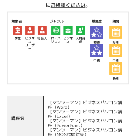
に
ご相談ください
。
対象者
ジャンル
難易度
期間
学生
ビジネ
社会人
IT・パ
ビジネ
人材育
ス
ソコン
ス
成
初級
短期
ユーザ
ー
中級
中期
長期
【マンツーマン】ビジネスパソコン講
座（Word）
【マンツーマン】ビジネスパソコン講
座（Excel）
講座名
【マンツーマン】ビジネスパソコン講
座（PowerPoint）
【マンツーマン】ビジネスパソコン講
座（MOS試験対策）