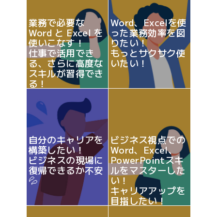
業務で必要な
Word、Excelを使
Word と Excel を
った業務効率を図
使いこなす！
りたい！
仕事で活用でき
もっとサクサク使
る、さらに高度な
いたい！
スキルが習得でき
る！
自分のキャリアを
ビジネス視点での
構築したい！
Word、Excel、
ビジネスの現場に
PowerPointスキ
復帰できるか不安
ルをマスターした
💦
い！
キャリアアップを
目指したい！