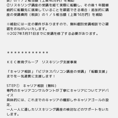
抜）の１／２相当額（上限40万円）を補助
②リスキリング講座の受講を経て実際に転職し、その後１年間継
続的に転職先に就業していることを確認できる場合：追加的に講
座の受講費用（税抜）の１／５相当額（上限16万円）を補助
※補助には一定の要件がありますので、無料個別受講相談でご確
認をおねがいいたします。
※2027年3月31日までに受講を修了する必要があります。
＊＊＊＊＊＊＊＊＊＊＊＊
ＫＥＣ教育グループ リスキリング支援事業
「キャリア相談」「ビジネスパソコン講座の受講」「転職支援」
までを一気通貫に支援します！
STEP① キャリア相談（無料）
専門のキャリアコンサルタントが丁寧にキャリアについてアドバ
イス
具体的には、これまでのキャリアの棚卸しやキャリアゴールの設
定、
一人一人に適したリスキリング講座の検討などのサポートをいた
します。