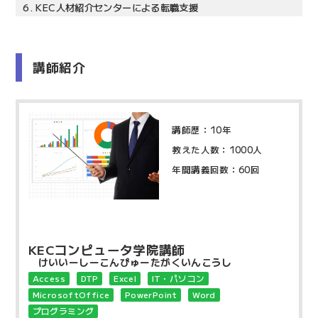
6.
KEC人材紹介センターによる転職支援
講師紹介
講師歴：10年
教えた人数：1000人
年間講義回数：60回
KECコンピュータ学院講師
けいいーしーこんぴゅーたがくいんこうし
Access
DTP
Excel
IT・パソコン
MicrosoftOffice
PowerPoint
Word
プログラミング