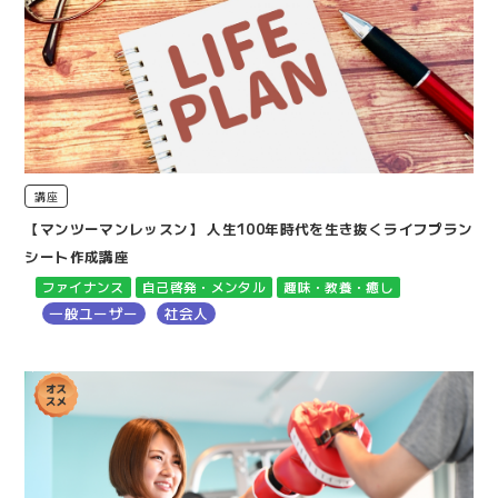
講座
【マンツーマンレッスン】 人生100年時代を生き抜くライフプラン
シート作成講座
ファイナンス
自己啓発・メンタル
趣味・教養・癒し
一般ユーザー
社会人