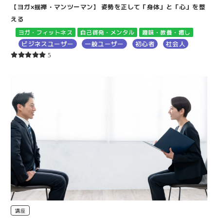
【ヨガ×揺禅・マンツーマン】 姿勢を正して「身体」と「心」を整
える
ヨガ・フィットネス
自己啓発・メンタル
趣味・教養・癒し
ビジネスユーザー
一般ユーザー
初心者
社会人
5
講座