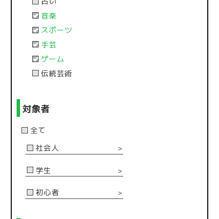
占い
音楽
スポーツ
手芸
ゲーム
伝統芸術
対象者
全て
社会人
＞
学生
＞
初心者
＞