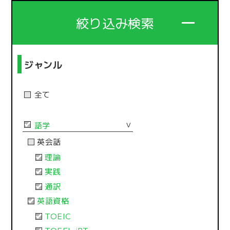
絞り込み検索
ジャンル
全て
語学
＞
英会話
理論
実践
通訳
英語資格
TOEIC