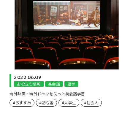
2022.06.09
お役立ち情報
英会話
語学
海外映画・海外ドラマを使った英会話学習
#おすすめ
#初心者
#大学生
#社会人