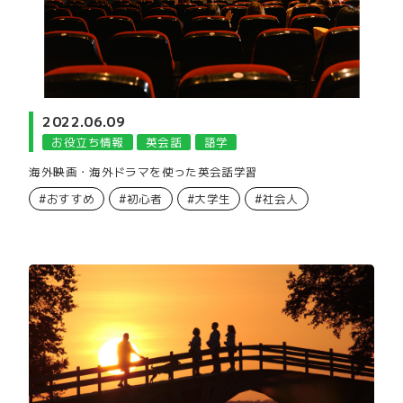
2022.06.09
お役立ち情報
英会話
語学
海外映画・海外ドラマを使った英会話学習
#おすすめ
#初心者
#大学生
#社会人