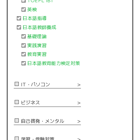
TOEFL iBT
英検
日本語指導
日本語教師養成
基礎理論
実践演習
教育実習
日本語教育能力検定対策
IT・パソコン
＞
ビジネス
＞
自己啓発・メンタル
＞
学習・受験対策
＞